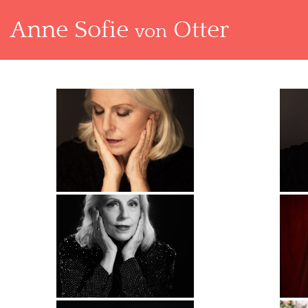
Anne Sofie
Otter
von